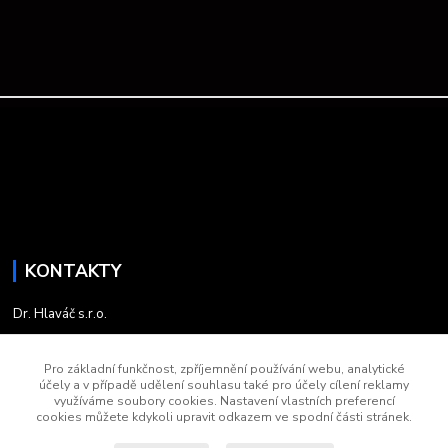
KONTAKTY
Dr. Hlaváč s.r.o.
+420 735 758 030
Pro základní funkčnost, zpříjemnění používání webu, analytické
účely a v případě udělení souhlasu také pro účely cílení reklamy
5:45 - 13:45
využíváme soubory cookies. Nastavení vlastních preferencí
cookies můžete kdykoli upravit odkazem ve spodní části stránek.
kontakt.drhlavac@email.cz