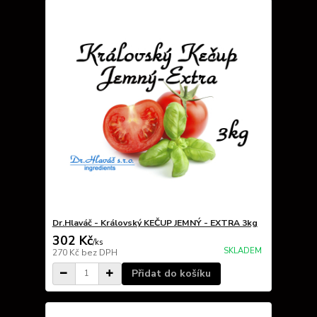
Dr.Hlaváč - Královský KEČUP JEMNÝ - EXTRA 3kg
302 Kč
/
ks
SKLADEM
270 Kč
bez DPH
Přidat do košíku