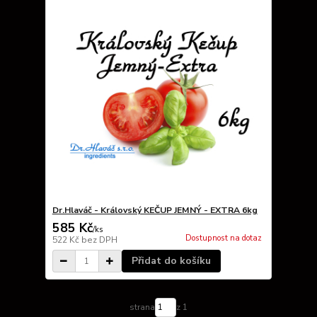
Dr.Hlaváč - Královský KEČUP JEMNÝ - EXTRA 6kg
585 Kč
/
ks
Dostupnost na dotaz
522 Kč
bez DPH
Přidat do košíku
strana
z 1