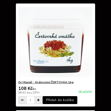
Dr.Hlaváč - Královská ČERTOVKA 1kg
108 Kč
/
ks
SKLADEM
96 Kč
bez DPH
Přidat do košíku