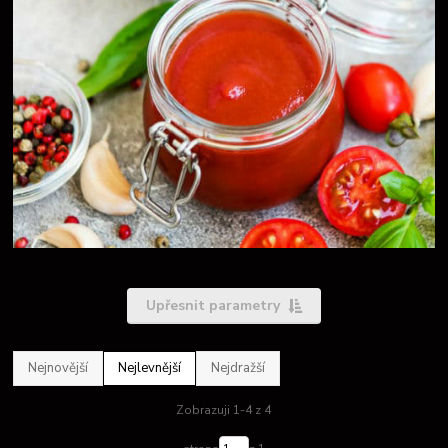
Upřesnit parametry
Nejnovější
Nejlevnější
Nejdražší
Zobrazuji 1-4 z 4