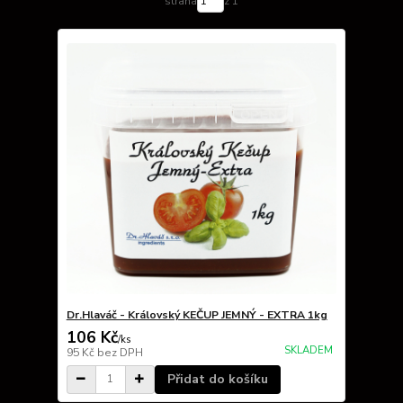
strana
z 1
Dr.Hlaváč - Královský KEČUP JEMNÝ - EXTRA 1kg
106 Kč
/
ks
SKLADEM
95 Kč
bez DPH
Přidat do košíku