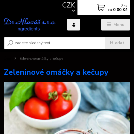
CZK
0
ks
za
0,00 Kč
Menu
Hledat
Úvod
Zeleninové omáčky a kečupy
Zeleninové omáčky a kečupy