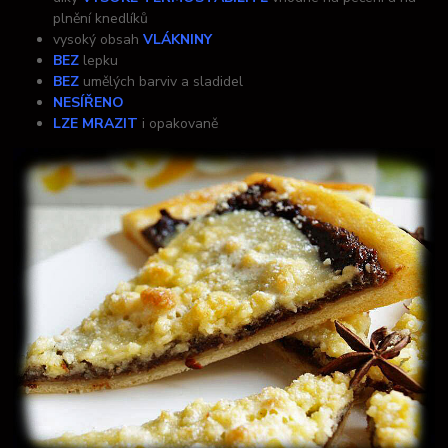
plnění knedlíků
vysoký obsah
VLÁKNINY
BEZ
lepku
BEZ
umělých barviv a sladidel
NESÍŘENO
LZE MRAZIT
i opakovaně