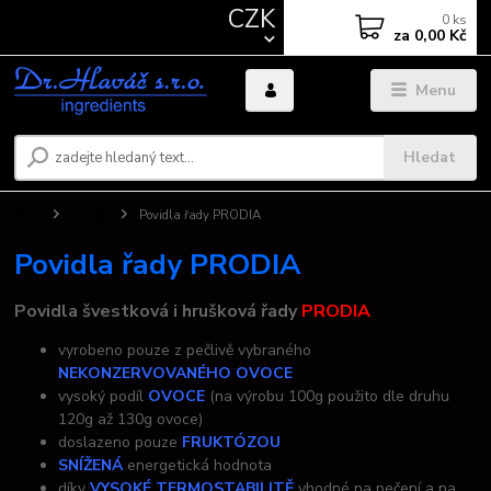
CZK
0
ks
za
0,00 Kč
Menu
Hledat
Úvod
Povidla
Povidla řady PRODIA
Povidla řady PRODIA
Povidla švestková i hrušková řady
PRODIA
vyrobeno pouze z pečlivě vybraného
NEKONZERVOVANÉHO OVOCE
vysoký podíl
OVOCE
(na výrobu 100g použito dle druhu
120g až 130g ovoce)
doslazeno pouze
FRUKTÓZOU
SNÍŽENÁ
energetická hodnota
díky
VYSOKÉ TERMOSTABILITĚ
vhodné na pečení a na