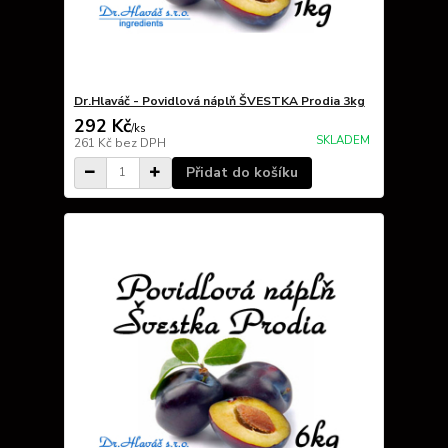
Dr.Hlaváč - Povidlová náplň ŠVESTKA Prodia 3kg
292 Kč
/
ks
SKLADEM
261 Kč
bez DPH
Přidat do košíku