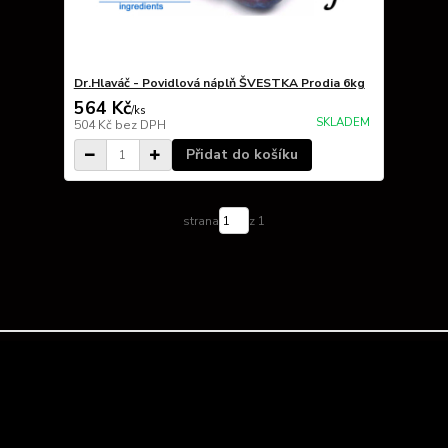
Dr.Hlaváč - Povidlová náplň ŠVESTKA Prodia 6kg
564 Kč
/
ks
SKLADEM
504 Kč
bez DPH
Přidat do košíku
strana
z 1