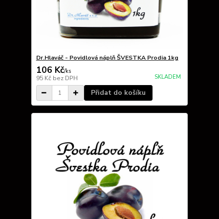
Dr.Hlaváč - Povidlová náplň ŠVESTKA Prodia 1kg
106 Kč
/
ks
SKLADEM
95 Kč
bez DPH
Přidat do košíku