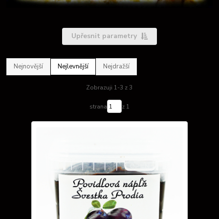
Upřesnit parametry
Nejnovější
Nejlevnější
Nejdražší
Zobrazuji 1-3 z 3
strana
z 1