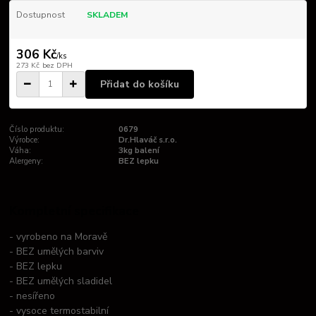
Dostupnost
SKLADEM
306 Kč
/
ks
273 Kč
bez DPH
Přidat do košíku
Číslo produktu:
0679
Výrobce:
Dr.Hlaváč s.r.o.
Váha:
3kg balení
Alergeny:
BEZ lepku
Kompletní specifikace
- vyrobeno na Moravě
- BEZ umělých barviv
- BEZ lepku
- BEZ umělých sladidel
- nesířeno
- vysoce termostabilní