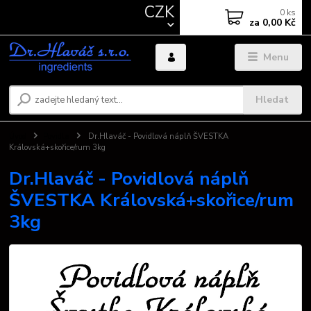
CZK
0
ks
za
0,00 Kč
Menu
Hledat
Úvod
Povidla
Dr.Hlaváč - Povidlová náplň ŠVESTKA
Královská+skořice/rum 3kg
Dr.Hlaváč - Povidlová náplň
ŠVESTKA Královská+skořice/rum
3kg