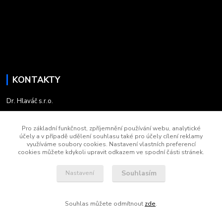
KONTAKTY
Dr. Hlaváč s.r.o.
+420 735 758 030
Pro základní funkčnost, zpříjemnění používání webu, analytické
účely a v případě udělení souhlasu také pro účely cílení reklamy
5:45 - 13:45
využíváme soubory cookies. Nastavení vlastních preferencí
cookies můžete kdykoli upravit odkazem ve spodní části stránek.
kontakt.drhlavac@email.cz
Souhlasím
Nastavení
Souhlas můžete odmítnout
zde
.
Vytvořeno na
Eshop-rychle.cz