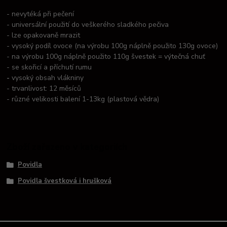
- nevytéká při pečení
- universální použití do veškerého sladkého pečiva
- lze opakovaně mrazit
- vysoký podíl ovoce (na výrobu 100g náplně použito 130g ovoce)
- na výrobu 100g náplně použito 110g švestek = výtečná chuť
- se skořicí a příchutí rumu
-
vysoký obsah vlákniny
- trvanlivost: 12 měsíců
- různé velikosti balení 1-13kg (plastová vědra)
Zboží zařazeno v kategoriích
Povidla
Povidla švestková i hrušková