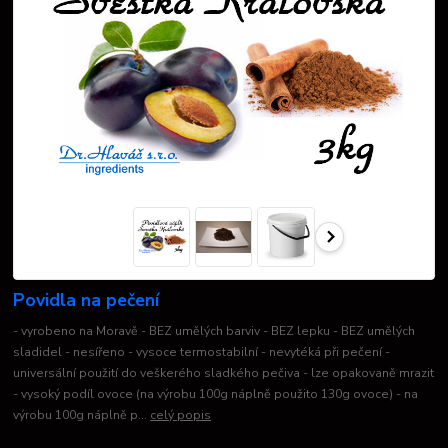
Povidla na pečení
- vyrobeno na Moravě - BEZ umělých barviv - BEZ lepku - BEZ umělých
sladidel - nesířeno - vysoce termostabilní - nevytéká při pečení -
universální použití do veškerého sladkého pečiva - lze opakovaně mrazit
- vysoký podíl ovoce (na výrobu 100g náplně použito 130g ovoce) - na
výrobu 100g náplně p...
celý popis