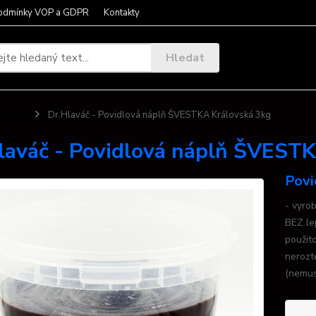
odmínky VOP a GDPR
Kontakty
Hledat
ovidla
Dr.Hlaváč - Povidlová náplň ŠVESTKA Královská 3kg
laváč - Povidlová náplň ŠVEST
Povi
- vyro
BEZ le
použit
nerozt
(nemusí