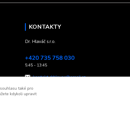
KONTAKTY
Dr. Hlaváč s.r.o.
+420 735 758 030
5:45 - 13:45
kontakt.drhlavac@email.cz
 souhlasu také pro
žete kdykoli upravit
Vytvořeno na
Eshop-rychle.cz