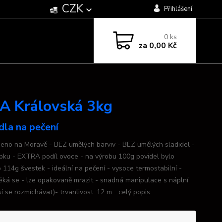
CZK
Přihlášení
0
ks
za
0,00 Kč
KA Královská 3kg
dla na pečení
beno na Moravě - BEZ umělých barviv - BEZ umělých sladidel -
pku - EXTRA podíl ovoce - na výrobu 100g povidel bylo
o 114g švestek - ideální na pečení - vysoce termostabilní -
éká se - lze opakovaně mrazit - snadná manipulace s náplní
 se rozmíchávat)- trvanlivost: 12 m...
celý popis