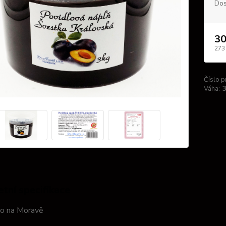
Dos
30
273
Číslo p
Váha:
3
tní specifikace
no na Moravě