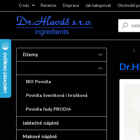
O nás
Recenze
Doprava
Jak nakupovat
Obchodní p
Úvod
P
Džemy
Dr.H
Povidla
BIO Povidla
Povidla švestková i hrušková
Povidla řady PRODIA
Jablečné náplně
Makové náplně