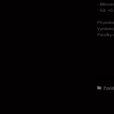
- Bílkovin
- Sůl: <0
Při plněn
Vyrobeno
Položky 
Zboží 
Povid