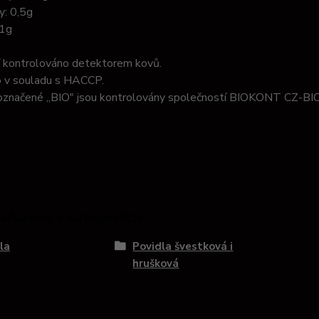
y: 0,5g
,1g
í kontrolováno detektorem kovů.
 v souladu s HACCP.
označené ,,BIO" jsou kontrolovány společností BIOKONT CZ-BI
zařazeno v kategoriích
la
Povidla švestková i
hrušková