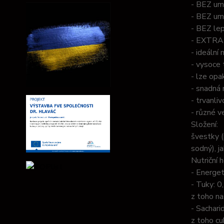
- BEZ um
- BEZ um
- BEZ le
- EXTRA 
- ideální 
- vysoce 
- lze opa
- snadná 
- trvanli
- různé v
Složení:
švestky (
sodný), j
Nutriční 
- Energet
- Tuky: 0
z toho n
- Sachari
z toho cu