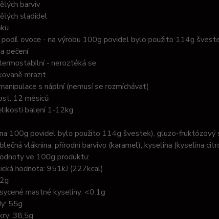
ělých barviv
ělých sladidel
pku
podíl ovoce - na výrobu 100g povidel bylo použito 114g švest
na pečení
termostabilní - neroztéká se
kovaně mrazit
manipulace s náplní (nemusí se rozmíchávat)
vost: 12 měsíců
elikosti balení 1-12kg
na 100g povidel bylo použito 114g švestek), gluzo-fruktózový sir
ablečná vláknina, přírodní barvivo (karamel), kyselina (kyselina ci
hodnoty ve 100g produktu:
ická hodnota: 951kJ (227kcal)
,2g
asycené mastné kyseliny: <0,1g
dy: 55g
kry: 38,5g