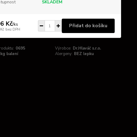
tupnost
SKLADEM
6 Kč
/
ks
Přidat do košíku
 Kč
bez DPH
roduktu:
0695
Výrobce:
Dr.Hlaváč s.r.o.
kg balení
Alergeny:
BEZ lepku