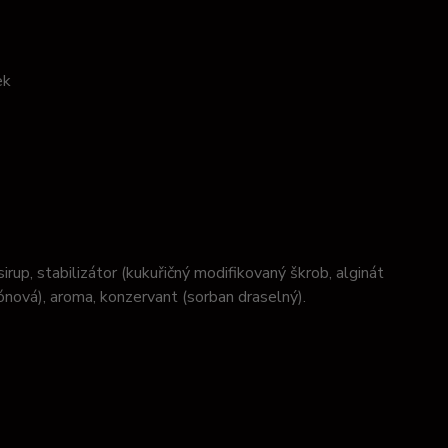
ek
up, stabilizátor (kukuřičný modifikovaný škrob, alginát
trónová), aroma, konzervant (sorban draselný).