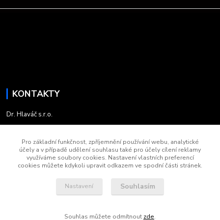
KONTAKTY
Dr. Hlaváč s.r.o.
+420 735 758 030
Pro základní funkčnost, zpříjemnění používání webu, analytické
5:45 - 13:45
účely a v případě udělení souhlasu také pro účely cílení reklamy
využíváme soubory cookies. Nastavení vlastních preferencí
cookies můžete kdykoli upravit odkazem ve spodní části stránek.
kontakt.drhlavac@email.cz
Souhlasím
Nastavení
Souhlas můžete odmítnout
zde
.