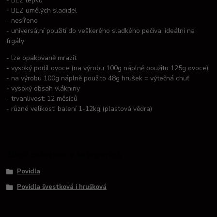
- BEZ lepku
- BEZ umělých sladidel
- nesířeno
- universální použití do veškerého sladkého pečiva, ideální na
frgály
- lze opakovaně mrazit
- vysoký podíl ovoce (na výrobu 100g náplně použito 125g ovoce)
- na výrobu 100g náplně použito 48g hrušek = výtečná chuť
-
vysoký obsah vlákniny
- trvanlivost: 12 měsíců
- různé velikosti balení 1-12kg (plastová vědra)
Zboží zařazeno v kategoriích
Povidla
Povidla švestková i hrušková