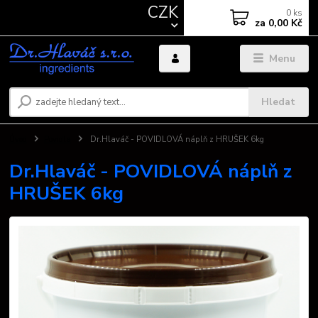
CZK
0
ks
za
0,00 Kč
Menu
Hledat
Úvod
Povidla
Dr.Hlaváč - POVIDLOVÁ náplň z HRUŠEK 6kg
Dr.Hlaváč - POVIDLOVÁ náplň z
HRUŠEK 6kg