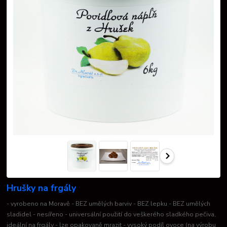
Hrušky na frgály
- vyrobeno na Moravě - BEZ umělých barviv - BEZ lepku - BEZ umělých
sladidel - nesířeno - universální použití do veškerého sladkého pečiva,
ideální na frgály - lze opakovaně mrazit - vysoký podíl ovoce (na výrobu