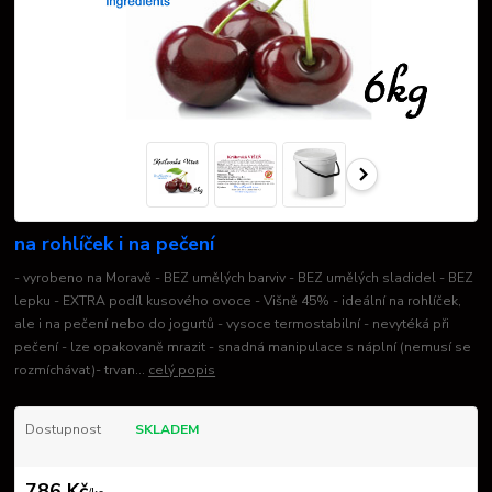
na rohlíček i na pečení
- vyrobeno na Moravě - BEZ umělých barviv - BEZ umělých sladidel - BEZ
lepku - EXTRA podíl kusového ovoce - Višně 45% - ideální na rohlíček,
ale i na pečení nebo do jogurtů - vysoce termostabilní - nevytéká při
pečení - lze opakovaně mrazit - snadná manipulace s náplní (nemusí se
rozmíchávat)- trvan...
celý popis
Dostupnost
SKLADEM
786 Kč