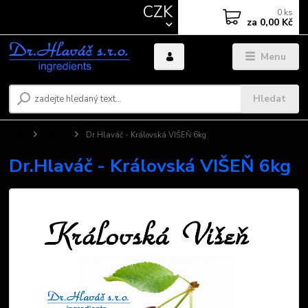
CZK
0
ks
za
0,00 Kč
Menu
Hledat
Úvod
Džemy
Dr.Hlaváč - Královská VIŠEŇ 6kg
Dr.Hlaváč - Královská VIŠEŇ 6kg