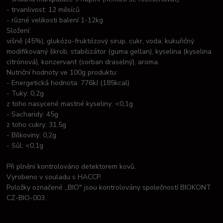
- trvanlivost: 12 měsíců
- různé velikosti balení 1-12kg
Složení:
višně (45%), glukózo-fruktózový sirup, cukr, voda, kukuřičný
modifikovaný škrob, stabilizátor (guma gellan), kyselina (kyselina
citrónová), konzervant (sorban draselný), aroma.
Nutriční hodnoty ve 100g produktu:
- Energetická hodnota: 776kJ (185kcal)
- Tuky: 0,2g
z toho nasycené mastné kyseliny: <0,1g
- Sacharidy: 45g
z toho cukry: 31,5g
- Bílkoviny: 0,2g
- Sůl: <0,1g
Při plnění kontrolováno detektorem kovů.
Vyrobeno v souladu s HACCP.
Položky označené ,,BIO" jsou kontrolovány společností BIOKONT
CZ-BIO-003.