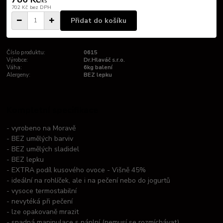
/
ks
702 Kč
bez DPH
Přidat do košíku
Číslo produktu:
0615
Výrobce:
Dr.Hlaváč s.r.o.
Váha:
6kg balení
Alergeny:
BEZ lepku
Kompletní specifikace
- vyrobeno na Moravě
- BEZ umělých barviv
- BEZ umělých sladidel
- BEZ lepku
- EXTRA podíl kusového ovoce - Višně 45%
- ideální na rohlíček, ale i na pečení nebo do jogurtů
- vysoce termostabilní
- nevytéká při pečení
- lze opakovaně mrazit
- snadná manipulace s náplní (nemusí se rozmíchávat)