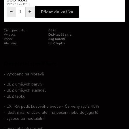
/
ks
297 Kč
bez DPH
Přidat do košíku
Číslo produktu:
0626
Výrobce:
Dr.Hlaváč s.r.o.
Váha:
3kg balení
Alergeny:
BEZ lepku
Kompletní specifikace
- vyrobeno na Moravě
- BEZ umělých barviv
- BEZ umělých sladidel
- BEZ lepku
- EXTRA podíl kusového ovoce - Červený rybíz 45%
- ideální na rohlíček, ale i na pečení nebo do jogurtů
- vysoce termostabilní
- nevytéká při pečení