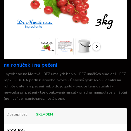
na rohlíček i na pečení
- vyrobeno na Moravě - BEZ umělých barviv - BEZ umělých sladidel - BEZ
lepku - EXTRA podíl kusového ovoce - Červený rybíz 45% - ideální na
rohlíček, ale i na pečení nebo do jogurtů - vysoce termostabilní -
nevytéká při pečení - lze opakovaně mrazit - snadná manipulace s náplní
(nemusí se rozmíchávat...
celý popis
Dostupnost
SKLADEM
333 Kč