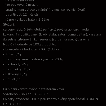
- lze opakovaně mrazit
- snadná manipulace s náplní (nemusí se rozmíchávat)
- trvanlivost: 12 měsíců
- různé velikosti balení 1-12kg
Složení:
červený rybíz (45%), glukózo-fruktózový sirup, cukr, voda,
kukuřičný modifikovaný škrob, stabilizátor (guma gellan), kyselina
(kyselina citrónová), konzervant (sorban draselný), aroma.
Nutriční hodnoty ve 100g produktu:
- Energetická hodnota: 776kJ (185kcal)
- Tuky: 0,2g
z toho nasycené mastné kyseliny: <0,1g
- Sacharidy: 45g
z toho cukry: 31,5g
- Bílkoviny: 0,2g
- Sůl: <0,1g
Při plnění kontrolováno detektorem kovů.
Vyrobeno v souladu s HACCP.
Položky označené ,,BIO" jsou kontrolovány společností BIOKONT
CZ-BIO-003.