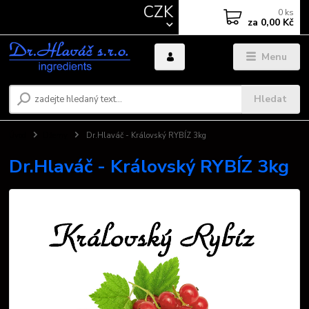
CZK
0
ks
za
0,00 Kč
Menu
Hledat
Úvod
Džemy
Dr.Hlaváč - Královský RYBÍZ 3kg
Dr.Hlaváč - Královský RYBÍZ 3kg