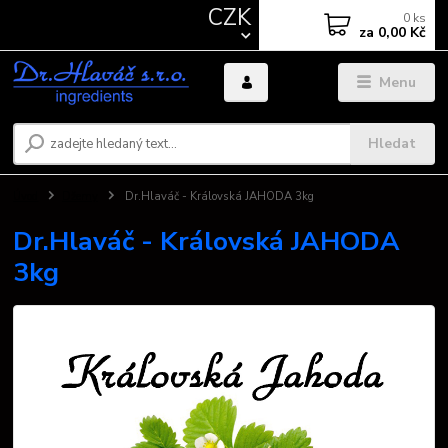
CZK
0
ks
za
0,00 Kč
Menu
Hledat
Úvod
Džemy
Dr.Hlaváč - Královská JAHODA 3kg
Dr.Hlaváč - Královská JAHODA
3kg