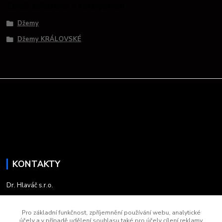
Zboží zařazeno v kategoriích
Džemy
Džemy KRÁLOVSKÉ
KONTAKTY
Dr. Hlaváč s.r.o.
+420 735 758 030
Pro základní funkčnost, zpříjemnění používání webu, analytické
účely a v případě udělení souhlasu také pro účely cílení reklamy
5:45 - 13:45