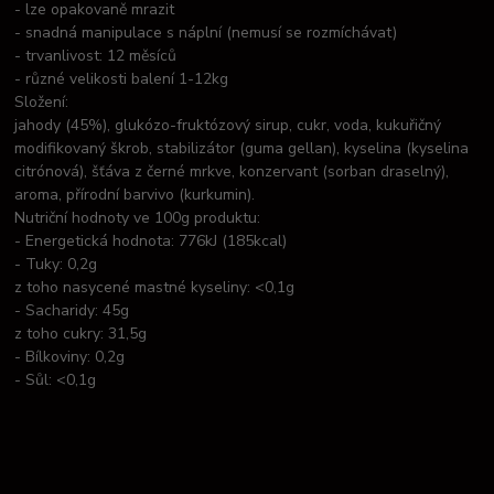
- lze opakovaně mrazit
- snadná manipulace s náplní (nemusí se rozmíchávat)
- trvanlivost: 12 měsíců
- různé velikosti balení 1-12kg
Složení:
jahody (45%), glukózo-fruktózový sirup, cukr, voda, kukuřičný
modifikovaný škrob, stabilizátor (guma gellan), kyselina (kyselina
citrónová), šťáva z černé mrkve, konzervant (sorban draselný),
aroma, přírodní barvivo (kurkumin).
Nutriční hodnoty ve 100g produktu:
- Energetická hodnota: 776kJ (185kcal)
- Tuky: 0,2g
z toho nasycené mastné kyseliny: <0,1g
- Sacharidy: 45g
z toho cukry: 31,5g
- Bílkoviny: 0,2g
- Sůl: <0,1g