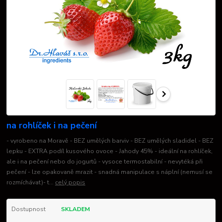
na rohlíček i na pečení
- vyrobeno na Moravě - BEZ umělých barviv - BEZ umělých sladidel - BEZ
lepku - EXTRA podíl kusového ovoce - Jahody 45% - ideální na rohlíček,
ale i na pečení nebo do jogurtů - vysoce termostabilní - nevytéká při
pečení - lze opakovaně mrazit - snadná manipulace s náplní (nemusí se
rozmíchávat)- t...
celý popis
Dostupnost
SKLADEM