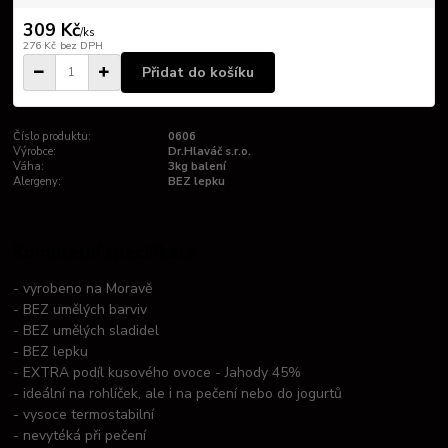
309 Kč
/
ks
276 Kč
bez DPH
Přidat do košíku
Číslo produktu:
0606
Výrobce:
Dr.Hlaváč s.r.o.
Váha:
3kg balení
Alergeny:
BEZ lepku
Kompletní specifikace
- vyrobeno na Moravě
- BEZ umělých barviv
- BEZ umělých sladidel
- BEZ lepku
- EXTRA podíl kusového ovoce - Jahody 45%
- ideální na rohlíček, ale i na pečení nebo do jogurtů
- vysoce termostabilní
- nevytéká při pečení