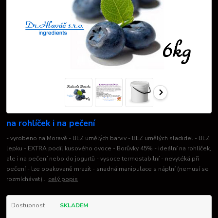
na rohlíček i na pečení
- vyrobeno na Moravě - BEZ umělých barviv - BEZ umělých sladidel - BEZ
lepku - EXTRA podíl kusového ovoce - Borůvky 45% - ideální na rohlíček,
ale i na pečení nebo do jogurtů - vysoce termostabilní - nevytéká při
pečení - lze opakovaně mrazit - snadná manipulace s náplní (nemusí se
rozmíchávat)...
celý popis
Dostupnost
SKLADEM