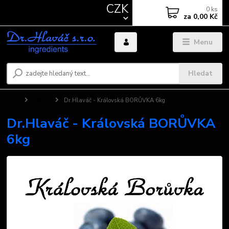
CZK
0
ks
za
0,00 Kč
Menu
Hledat
Úvod
Džemy
Dr.Hlaváč - Královská BORŮVKA 6kg
Dr.Hlaváč - Královská BORŮVKA
6kg