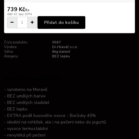
739 Kč
/
ks
660 Kč
bez DPH
Přidat do košíku
Číslo produktu:
0587
Výrobce:
Dr.Hlaváč s.r.o.
Váha:
6kg balení
Alergeny:
BEZ lepku
Kompletní specifikace
- vyrobeno na Moravě
- BEZ umělých barviv
- BEZ umělých sladidel
- BEZ lepku
- EXTRA podíl kusového ovoce - Borůvky 45%
- ideální na rohlíček, ale i na pečení nebo do jogurtů
- vysoce termostabilní
- nevytéká při pečení