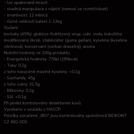
- lze opakovaně mrazit
- snadná manipulace s náplní (nemusí se rozmíchávat)
- trvanlivost: 12 měsíců
- různé velikosti balení 1-12kg
Složení:
borůvky (45%), glukózo-fruktózový sirup, cukr, voda, kukuřičný
modifikovaný škrob, stabilizátor (guma gellan), kyselina (kyselina
citrónová), konzervant (sorban draselný), aroma.
Nutriční hodnoty ve 100g produktu:
- Energetická hodnota: 776kJ (185kcal)
- Tuky: 0,2g
z toho nasycené mastné kyseliny: <0,1g
- Sacharidy: 45g
z toho cukry: 31,5g
- Bílkoviny: 0,2g
- Sůl: <0,1g
Při plnění kontrolováno detektorem kovů.
Vyrobeno v souladu s HACCP.
Položky označené ,,BIO" jsou kontrolovány společností BIOKONT
CZ-BIO-003.