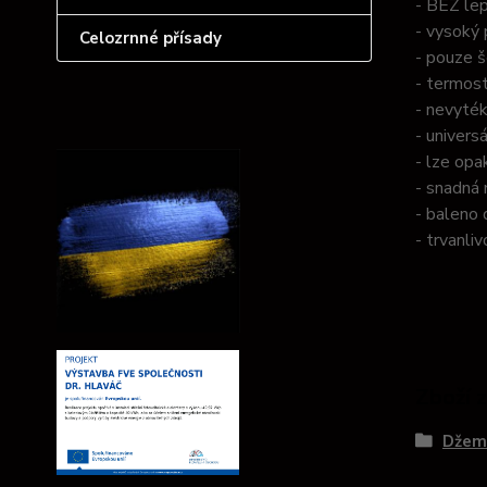
- BEZ le
- vysoký
Celozrnné přísady
- pouze š
- termost
- nevyték
- univers
- lze opa
- snadná 
- baleno 
- trvanli
Zboží 
Džem