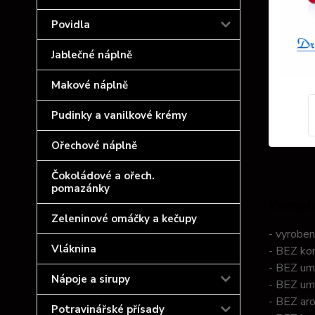
Povidla
Jablečné náplně
Makové náplně
Pudinky a vanilkové krémy
Ořechové náplně
Čokoládové a ořech.
pomazánky
Komple
Zeleninové omáčky a kečupy
- vyrobe
Vláknina
- BEZ ko
- BEZ um
Nápoje a sirupy
- BEZ um
- BEZ ar
Potravinářské přísady