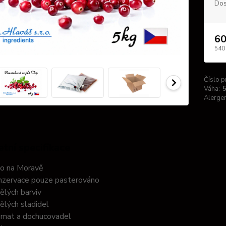
Dos
60
540
Číslo p
Váha:
5
Alerge
tní specifikace
no na Moravě
nzervace pouze pasterováno
ělých barviv
ělých sladidel
omat a dochucovadel