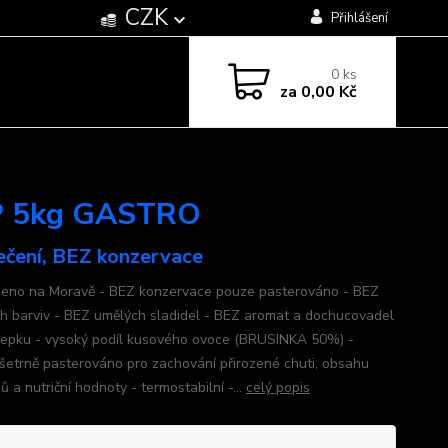
CZK
Přihlášení
0
ks
za
0,00 Kč
OP 5kg GASTRO
ečení, BEZ konzervace
beno na Moravě - BEZ konzervace pouze pasterováno - BEZ
h barviv - BEZ umělých sladidel - BEZ aromat a dochucovadel
lepku - vysoký podíl kusového ovoce (BRUSINKA 50%) -
šetrně pasterováno pro zachování přirozené chuti, obsahu
ů a nutriční hodnoty - termostabilní -...
celý popis