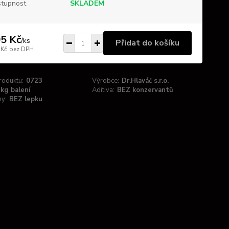
tupnost
SKLADEM
5 Kč
/
ks
Přidat do košíku
 Kč
bez DPH
roduktu:
0723
Výrobce:
Dr.Hlaváč s.r.o.
kg balení
Aditiva:
BEZ konzervantů
ny:
BEZ lepku