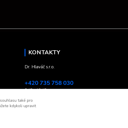
KONTAKTY
Dr. Hlaváč s.r.o.
+420 735 758 030
5:45 - 13:45
 souhlasu také pro
kontakt.drhlavac@email.cz
žete kdykoli upravit