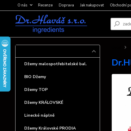
O nás
Recenze
Doprava
Jak nakupovat
Obchodní p
Úvod
Džemy
Dr.
Džemy malospotřebitelské bal.
BIO Džemy
Džemy TOP
Džemy KRÁLOVSKÉ
Linecké náplně
Džemy Královské PRODIA