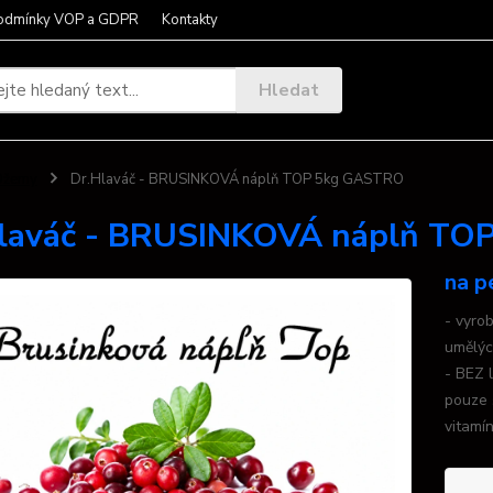
odmínky VOP a GDPR
Kontakty
Hledat
Džemy
Dr.Hlaváč - BRUSINKOVÁ náplň TOP 5kg GASTRO
Hlaváč - BRUSINKOVÁ náplň T
na p
- vyro
umělýc
- BEZ 
pouze 
vitamín