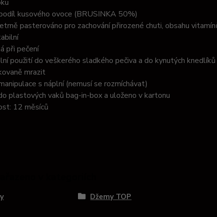
pku
 podíl kusového ovoce (BRUSINKA 50%)
etrně pasterováno pro zachování přirozené chuti, obsahu vitamínů
abilní
á při pečení
ální použití do veškerého sladkého pečiva a do kynutých knedlíků
kovaně mrazit
manipulace s náplní (nemusí se rozmíchávat)
do plastových vaků bag-in-box a uloženo v kartonu
vost: 12 měsíců
zařazeno v kategoriích
y
Džemy TOP