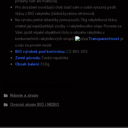
přidaný cukr ani fruktóza).
Pro dosažení osvěžující chuti stačí sám o sobě výrazný podíl
šťávy z BIO rakytníku (žádná kyselina citrónová).
Na výrobu jedné skleničky jsme použili 76g rakytníkové šťávy
včetně její nejdůležitější složky = rakytníkového oleje. Povede se
Vám zjistit nějaké objektivní číslo o obsahu rakytníku u
konkurenčních rakytníkových sirupů?
Transparentnost
je
u nás na prvním místě.
BIO výrobek pod kontrolou:
CZ-BIO-003
Země původu:
Česká republika
Obsah balení:
31
0g
Zboží zařazeno v kategoriích
Nápoje a sirupy
Ovocné sirupy BIO i NEBIO