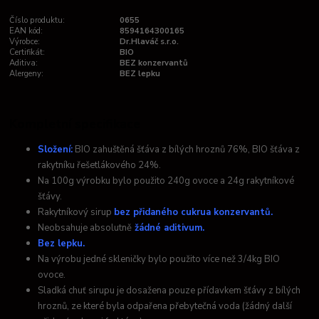
Číslo produktu:
0655
EAN kód:
8594164300165
Výrobce:
Dr.Hlaváč s.r.o.
Certifikát:
BIO
Aditiva:
BEZ konzervantů
Alergeny:
BEZ lepku
Kompletní specifikace
Složení:
BIO zahuštěná šťáva z bílých hroznů 76%, BIO šťáva z
rakytníku řešetlákového 24%.
Na 100g výrobku bylo použito 240g ovoce a 24g rakytníkové
šťávy.
Rakytníkový sirup
bez přidaného cukru
a konzervantů.
Neobsahuje absolutně
žádné aditivum.
Bez lepku.
Na výrobu jedné skleničky bylo použito více než 3/4kg BIO
ovoce.
Sladká chuť sirupu je dosažena pouze přídavkem šťávy z bílých
hroznů, ze které byla odpařena přebytečná voda (žádný další