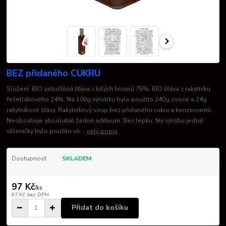
BEZ přidaného CUKRU
Složení: BIO zahuštěná šťáva z bílých hroznů 76%, BIO šťáva z rakytníku
řešetlákového 24%. Na 100g výrobku bylo použito 240g ovoce a 24g
rakytníkové šťávy. Rakytníkový sirup bez přidaného cukru a konzervantů.
Neobsahuje absolutně žádné aditivum. Bez lepku. Na výrobu jedné
skleničky bylo použito víc...
celý popis
Dostupnost
SKLADEM
97 Kč
/
ks
87 Kč
bez DPH
Přidat do košíku