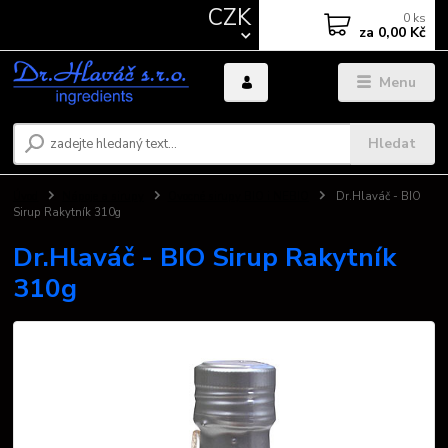
CZK
0
ks
za
0,00 Kč
Menu
Hledat
Úvod
Nápoje a sirupy
Ovocné sirupy BIO i NEBIO
Dr.Hlaváč - BIO
Sirup Rakytník 310g
Dr.Hlaváč - BIO Sirup Rakytník
310g