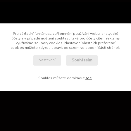
Pro základní funkčnost, zpříjemnění používání webu, analytické
účely a v případě udělení souhlasu také pro účely cílení reklamy
využíváme soubory cookies. Nastavení vlastních preferencí
cookies můžete kdykoli upravit odkazem ve spodní části stránek.
KONTAKTY
Souhlasím
Nastavení
Dr. Hlaváč s.r.o.
+420 735 758 030
Souhlas můžete odmítnout
zde
.
5:45 - 13:45
kontakt.drhlavac@email.cz
Vytvořeno na
Eshop-rychle.cz