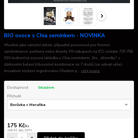
BIO ovoce s Chia semínkem - NOVINKA
Vhodné jako vánoční dárek, případně pozornost pro firemní
zaměstnance, partnery nebo klienty. Při nákupech na IČO volejte 735 758
030 Jedinečná ovocná lahůdka s Chia semínkem. 2ks ,,džemíku" v
dárkovém balení (libovolné kombinace ze 7 druhů lze vybrat výše).
Inovativní složení registrováno Úřadem p...
celý popis
Dostupnost
Skladem
Příchutě
175 Kč
/
ks
156 Kč
bez DPH