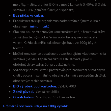
meruňky, maliny, aronie), BIO hroznový koncentrát 40%, BIO chia
semínka 10% (semínka Šalvěje hispánské).
Bez přídavku cukru.
Produkt nezatěžuje organismus nadměrným příjmem cukrů a
obsahuje
minimum tuků.
Slazeno pouze Hroznovým koncentrátem což je hroznová šťáva
zahuštěná šetrným odpařením vody, tak aby neprocházela
varem. Každá sklenička tak obsahuje šťávu ze 400g bílých
hroznů.
Ideální konzistence dosaženo pouze želírujícími vlastnostmi chia
semínka (Salvia Hispanica) nikoliv zahušťovadly jako u
obdobných tzv. zdravých produktů na trhu.
Výrobek je pouze šetrně pasterován pro zachování přirozených
chutí ovoce a maximálního obsahu vitamínů a prospěšných látek
obsažených v chia semínku.
BIO výrobek pod kontrolou:
CZ-BIO-003
Země původu:
Česká republika
Obsah balení:
2x 260g v přírodním kartónu
Průměrné výživové údaje na 100g výrobku: