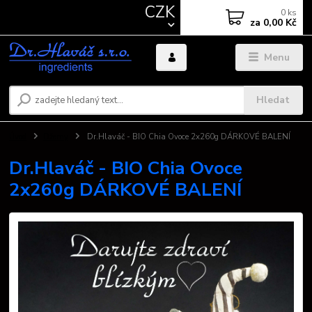
CZK
0
ks
za
0,00 Kč
Menu
Hledat
Úvod
Džemy
Dr.Hlaváč - BIO Chia Ovoce 2x260g DÁRKOVÉ BALENÍ
Dr.Hlaváč - BIO Chia Ovoce
2x260g DÁRKOVÉ BALENÍ