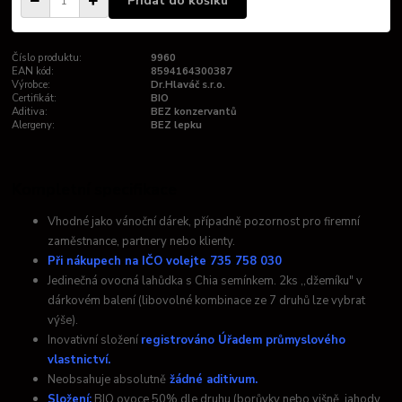
Přidat do košíku
Číslo produktu:
9960
EAN kód:
8594164300387
Výrobce:
Dr.Hlaváč s.r.o.
Certifikát:
BIO
Aditiva:
BEZ konzervantů
Alergeny:
BEZ lepku
Kompletní specifikace
Vhodné jako vánoční dárek, případně pozornost pro firemní
zaměstnance, partnery nebo klienty.
Při nákupech na IČO volejte 735 758 030
Jedinečná ovocná lahůdka s Chia semínkem. 2ks ,,džemíku" v
dárkovém balení (libovolné kombinace ze 7 druhů lze vybrat
výše).
Inovativní složení
registrováno
Úřadem průmyslového
vlastnictví.
Neobsahuje absolutně
žádné aditivum.
Složení:
BIO ovoce 50% dle druhu (borůvky nebo višně, jahody,