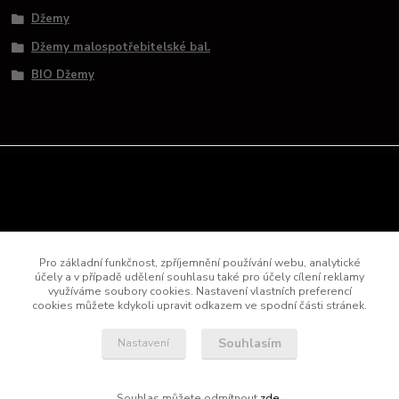
Džemy
Džemy malospotřebitelské bal.
BIO Džemy
Pro základní funkčnost, zpříjemnění používání webu, analytické
účely a v případě udělení souhlasu také pro účely cílení reklamy
využíváme soubory cookies. Nastavení vlastních preferencí
KONTAKTY
cookies můžete kdykoli upravit odkazem ve spodní části stránek.
Dr. Hlaváč s.r.o.
Souhlasím
Nastavení
+420 735 758 030
Souhlas můžete odmítnout
zde
.