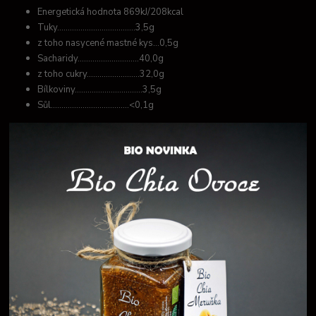
Energetická hodnota 869kJ/208kcal
Tuky.....................................3,5g
z toho nasycené mastné kys...0,5g
Sacharidy.............................40,0g
z toho cukry.........................32,0g
Bílkoviny................................3,5g
Sůl.....................................<0,1g