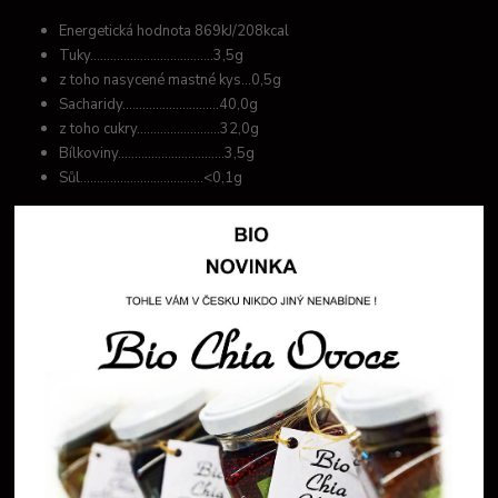
Energetická hodnota 869kJ/208kcal
Tuky.....................................3,5g
z toho nasycené mastné kys...0,5g
Sacharidy.............................40,0g
z toho cukry.........................32,0g
Bílkoviny................................3,5g
Sůl.....................................<0,1g