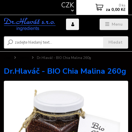
CZK
0
ks
za
0,00 Kč
Menu
Hledat
Úvod
Džemy
Dr.Hlaváč - BIO Chia Malina 260g
Dr.Hlaváč - BIO Chia Malina 260g