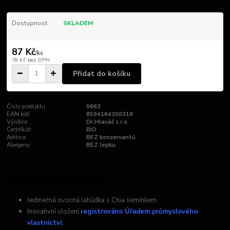
Dostupnost
SKLADEM
87 Kč
/
ks
78 Kč
bez DPH
Přidat do košíku
Číslo produktu:
0663
EAN kód:
8594164300318
Výrobce:
Dr.Hlaváč s.r.o.
Certifikát:
BIO
Aditiva:
BEZ konzervantů
Alergeny:
BEZ lepku
Kompletní specifikace
Jedinečná ovocná lahůdka s Chia semínkem.
Inovativní složení
registrováno
Úřadem průmyslového
vlastnictví.