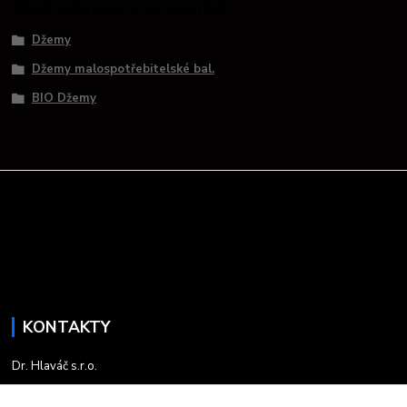
Zboží zařazeno v kategoriích
Džemy
Džemy malospotřebitelské bal.
BIO Džemy
KONTAKTY
Dr. Hlaváč s.r.o.