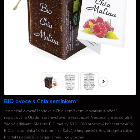
BIO ovoce s Chia semínkem
Jedinečná ovocná lahůdka s Chia semínkem. Inovativní složení
registrováno Úřadem průmyslového vlastnictví. Neobsahuje absolutně
žádné aditivum. Složení: BIO maliny 50 %, BIO hroznový koncentrát 40%,
BIO chia semínka 10% (semínka Šalvěje hispánské). Bez přídavku cukru.
Produkt nezatěžuje organismus...
celý popis