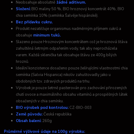
Neobsahuje absolutně
žádné aditivum.
Složení:
BIO maliny 50 %, BIO hroznový koncentrát 40%, BIO
chia semínka 10% (semínka Šalvěje hispánské).
Bez přídavku cukru.
Produkt nezatěžuje organismus nadměrným příjmem cukrů a
obsahuje
minimum tuků.
Slazeno pouze Hroznovým koncentrátem což je hroznová šťáva
zahuštěná šetrným odpařením vody, tak aby neprocházela
varem. Každá sklenička tak obsahuje šťávu ze 400g bílých
hroznů.
Ideální konzistence dosaženo pouze želírujícími vlastnostmi chia
semínka (Salvia Hispanica) nikoliv zahušťovadly jako u
obdobných tzv. zdravých produktů na trhu.
Výrobek je pouze šetrně pasterován pro zachování přirozených
chutí ovoce a maximálního obsahu vitamínů a prospěšných látek
obsažených v chia semínku.
BIO výrobek pod kontrolou:
CZ-BIO-003
Země původu:
Česká republika
Obsah balení:
260g
Průměrné výživové údaje na 100g výrobku: